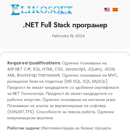
CAREER
.NET Full Stack програмер
February 19, 2024
Required Qualifications:
Одлично познавање на
ASP.NET C#, SQL, HTML, CSS, Javascript, JQuery, JSON,
XML, Bootstrap framework. Одлично познавање на MVC,
релациони бази на податоци (MS SQL, SQL, MySQL).
Предност ќе имаат кандидатите со здобиени сертификати
за NET Технологија. Предност ќе имаат кандидатите со
работно искуство. Одлично познавање на англиски јазик.
Познавање на алатка за верзионирање на софтвер
(SVN,GIT,TFS). Способности за тимска работа. Одлични
комуникациски вештини .
Работни задачи:
Имплементација на бизнис процеси.