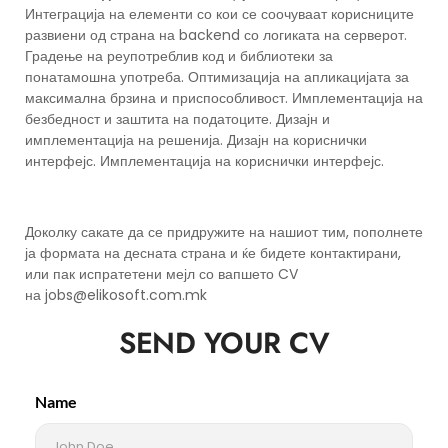
Интеграција на елементи со кои се соочуваат корисниците
развиени од страна на backend со логиката на серверот.
Градење на реупотреблив код и библиотеки за
понатамошна употреба. Оптимизација на апликацијата за
максимална брзина и приспособливост. Имплементација на
безбедност и заштита на податоците. Дизајн и
имплементација на решенија. Дизајн на кориснички
интерфејс. Имплементација на кориснички интерфејс.
Доколку сакате да се придружите на нашиот тим, пополнете
ја формата на десната страна и ќе бидете контактирани,
или пак испратетени мејл со вапшето CV
на
jobs@elikosoft.com.mk
SEND YOUR CV
Name