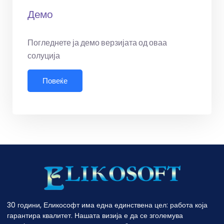
Демо
Погледнете ја демо верзијата од оваа
солуција
Повеќе
30 години, Еликософт има една единствена цел: работа која
гарантира квалитет. Нашата визија е да се зголемува