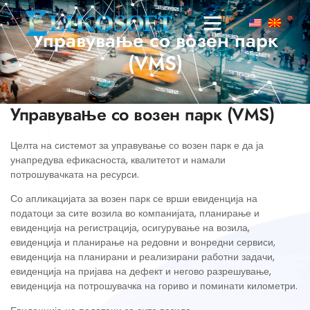
Управување со возен парк
(VMS)
Управување со возен парк (VMS)
Целта на системот за управување со возен парк е да ја
унапредува ефикасноста, квалитетот и намали
потрошувачката на ресурси.
Со апликацијата за возен парк се врши евиденција на
податоци за сите возила во компанијата, планирање и
евиденција на регистрација, осигурување на возила,
евиденција и планирање на редовни и вонредни сервиси,
евиденција на планирани и реализирани работни задачи,
евиденција на пријава на дефект и негово разрешување,
евиденција на потрошувачка на гориво и поминати километри.