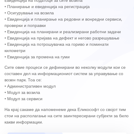
Евиденција на податоци за сите возила
• Планирање и евиденција на регистрација
• Осигурување на возила
• Евиденција и планирање на редовни и вонредни сервиси,
проверки и поправки
• Евиденција на планирани и реализирани работни задачи
• Евиденција на пријава на дефект и негово разрешување
• Евиденција на потрошувачка на гориво и поминати
километри
• Евиденција за промена на гуми
Сите овие процеси се дефинирани во неколку модули кои се
составен дел на информациониот систем за управување со
возен парк. Тоа се:
• Административен модул
• Модул за возила
• Модул за сервиси
На крај сакаме да напоменеме дека Еликософт со својот тим
стои на располагање на сите заинтересирани субјекти за било
какви информации.